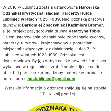
W 2016 w Lublińcu została ustanowiona
Harcerska
OdznakaTurystyczna: śladami Harcerzy Hufca
Lubliniec w latach 1923-1939.
Nad odznaką pracowali
druhowie:
Bartłomiej Zbączyniak i Kazimiera Bromer
,
a jej projekt przygotowała druhna
Katarzyna Tobiś
.
Celem ustanowienia odznaki było zapoznanie zuchów,
harcerzy, turystów i krajoznawców z postaciami i
miejscami związanymi z działalnością Hufca ZHP
Lubliniec w latach 1922-1939. Odznaka jest
dwustopniowa. By ją zdobyć należy odwiedzić miejsca
wykazane w regulaminie, zrobić sobie zdjęcie na tle
obiektu i przesłać zgromadzony materiał w formacie
pdf na adres
hot.lubliniec@gmail.com
Wszelkie informacje o odznace znajdują się na stronie
HOT – kliknij poniżej