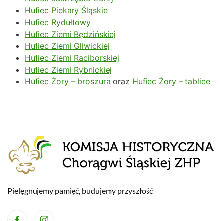
Hufiec Piekary Śląskie
Hufiec Rydułtowy
Hufiec Ziemi Będzińskiej
Hufiec Ziemi Gliwickiej
Hufiec Ziemi Raciborskiej
Hufiec Ziemi Rybnickiej
Hufiec Żory – broszura
oraz
Hufiec Żory – tablice
Pielęgnujemy pamięć, budujemy przyszłość