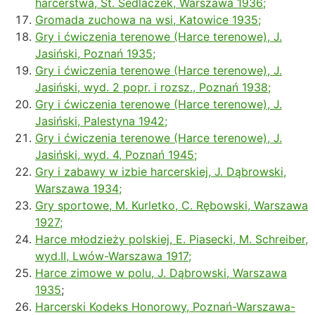
harcerstwa, St. Sedlaczek, Warszawa 1936;
Gromada zuchowa na wsi, Katowice 1935;
Gry i ćwiczenia terenowe (Harce terenowe), J.
Jasiński, Poznań 1935;
Gry i ćwiczenia terenowe (Harce terenowe), J.
Jasiński, wyd. 2 popr. i rozsz., Poznań 1938;
Gry i ćwiczenia terenowe (Harce terenowe), J.
Jasiński, Palestyna 1942;
Gry i ćwiczenia terenowe (Harce terenowe), J.
Jasiński, wyd. 4, Poznań 1945;
Gry i zabawy w izbie harcerskiej, J. Dąbrowski,
Warszawa 1934;
Gry sportowe, M. Kurletko, C. Rębowski, Warszawa
1927;
Harce młodzieży polskiej, E. Piasecki, M. Schreiber,
wyd.II, Lwów-Warszawa 1917;
Harce zimowe w polu, J. Dąbrowski, Warszawa
1935
;
Harcerski Kodeks Honorowy, Poznań-Warszawa-