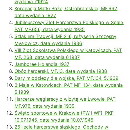
wydania 7.1924
Koronacja Matki Bożej Ostrobramskiej, MF.962,
data wydania 1927
Jubileuszowy Zlot Harcerstwa Polskiego w Spale,
PAT MF.656, data wydania 1935
Szlakiem Tradycji, MF 216, reżyseria Szczęsny
Mysłowicz, data wydania 1936
VIII Zlot Sokolstwa Polskiego w Katowicach, PAT
MF. 268, data wydania 6.1937
Jamboree Holandia 1937
Obóz harcerski, MF.13, data wydania 1938
Dary młodzieży dla wojska, PAT MF.134, 5.1939
3 Maja w Katowicach, PAT MF. 134, data wydania
5.1939
Harcerze węgierscy z wizytą we Lwowie, PAT
MF.976, data wydania 1939
Święto sportowe w Krakowie (PW i WF), PKF
10.07.1945, data wydania 10.07.1945
25-lecie harcerstwa śląskiego. Obchody w