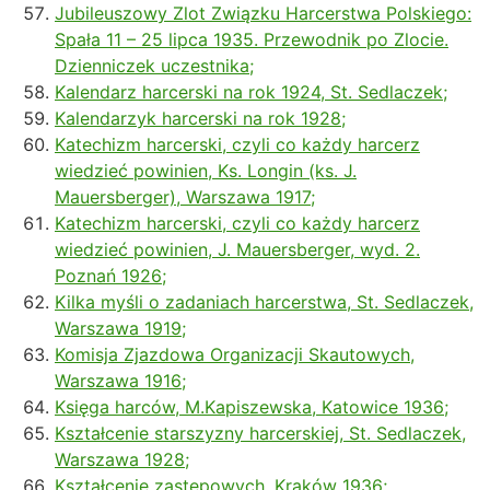
Jubileuszowy Zlot Związku Harcerstwa Polskiego:
Spała 11 – 25 lipca 1935. Przewodnik po Zlocie.
Dzienniczek uczestnika;
Kalendarz harcerski na rok 1924, St. Sedlaczek;
Kalendarzyk harcerski na rok 1928;
Katechizm harcerski, czyli co każdy harcerz
wiedzieć powinien, Ks. Longin (ks. J.
Mauersberger), Warszawa 1917;
Katechizm harcerski, czyli co każdy harcerz
wiedzieć powinien, J. Mauersberger, wyd. 2.
Poznań 1926;
Kilka myśli o zadaniach harcerstwa, St. Sedlaczek,
Warszawa 1919;
Komisja Zjazdowa Organizacji Skautowych,
Warszawa 1916;
Księga harców, M.Kapiszewska, Katowice 1936;
Kształcenie starszyzny harcerskiej, St. Sedlaczek,
Warszawa 1928;
Kształcenie zastępowych, Kraków 1936;