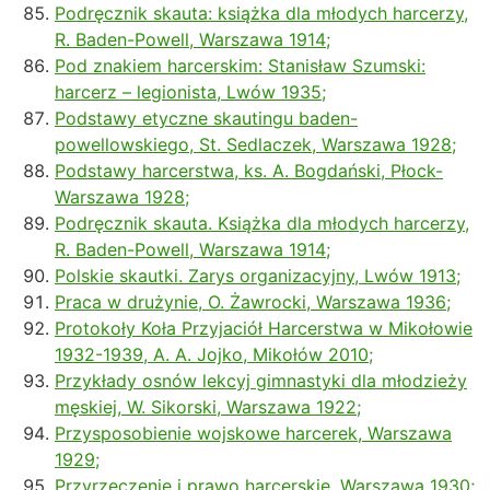
Podręcznik skauta: książka dla młodych harcerzy,
R. Baden-Powell, Warszawa 1914;
Pod znakiem harcerskim: Stanisław Szumski:
harcerz – legionista, Lwów 1935;
Podstawy etyczne skautingu baden-
powellowskiego, St. Sedlaczek, Warszawa 1928;
Podstawy harcerstwa, ks. A. Bogdański, Płock-
Warszawa 1928;
Podręcznik skauta. Książka dla młodych harcerzy,
R. Baden-Powell, Warszawa 1914;
Polskie skautki. Zarys organizacyjny, Lwów 1913;
Praca w drużynie, O. Żawrocki, Warszawa 1936;
Protokoły Koła Przyjaciół Harcerstwa w Mikołowie
1932-1939, A. A. Jojko, Mikołów 2010;
Przykłady osnów lekcyj gimnastyki dla młodzieży
męskiej, W. Sikorski, Warszawa 1922;
Przysposobienie wojskowe harcerek, Warszawa
1929;
Przyrzeczenie i prawo harcerskie, Warszawa 1930;