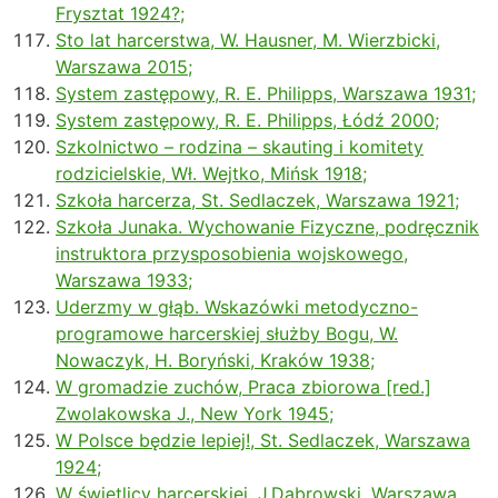
Frysztat 1924?;
Sto lat harcerstwa, W. Hausner, M. Wierzbicki,
Warszawa 2015;
System zastępowy, R. E. Philipps, Warszawa 1931;
System zastępowy, R. E. Philipps, Łódź 2000;
Szkolnictwo – rodzina – skauting i komitety
rodzicielskie, Wł. Wejtko, Mińsk 1918;
Szkoła harcerza, St. Sedlaczek, Warszawa 1921;
Szkoła Junaka. Wychowanie Fizyczne, podręcznik
instruktora przysposobienia wojskowego,
Warszawa 1933;
Uderzmy w głąb. Wskazówki metodyczno-
programowe harcerskiej służby Bogu, W.
Nowaczyk, H. Boryński, Kraków 1938;
W gromadzie zuchów, Praca zbiorowa [red.]
Zwolakowska J., New York 1945;
W Polsce będzie lepiej!, St. Sedlaczek, Warszawa
1924;
W świetlicy harcerskiej, J.Dąbrowski, Warszawa