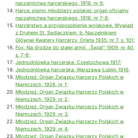
naczelnictwa harcerskiego, 1918, nr 6;
Harce: pismo młodzieży polskiej: organ oficjalny
naczelnictwa harcerskiego, 1918, nr 7-8;
Harcerstwo a przysposobienie wojskowe. Wywiad
z Druhem St. Sedlaczkiem, b. Naczelnikiem
Głównej Kwatery Harcerzy, Orlęta 1935, nr 7, s. 101;
Fox, Na drodze do stałej armji, „Świat” 1909, nr 40,
s. 7-8;
Jednodniówka harcerska, Częstochowa 1917;
Jednodniówka harcerska, Warszawa-Lublin 1916;
Młodzież. Organ Związku Harcerzy Polskich w
Niemczech, 1928, nr 1;
Młodzież. Organ Związku Harcerzy Polskich w
Niemczech, 1929, nr 2;
Młodzież. Organ Związku Harcerzy Polskich w
Niemczech, 1929, nr 3;
Młodzież. Organ Związku Harcerzy Polskich w
Niemczech, 1929, nr 4;
Młodzież. Organ Związku Harcerzy Polskich w