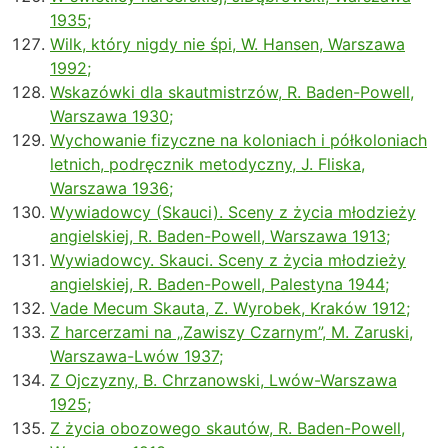
1935;
Wilk, który nigdy nie śpi, W. Hansen, Warszawa
1992;
Wskazówki dla skautmistrzów, R. Baden-Powell,
Warszawa 1930;
Wychowanie fizyczne na koloniach i półkoloniach
letnich, podręcznik metodyczny, J. Fliska,
Warszawa 1936;
Wywiadowcy (Skauci). Sceny z życia młodzieży
angielskiej, R. Baden-Powell, Warszawa 1913;
Wywiadowcy. Skauci. Sceny z życia młodzieży
angielskiej, R. Baden-Powell, Palestyna 1944;
Vade Mecum Skauta, Z. Wyrobek, Kraków 1912;
Z harcerzami na „Zawiszy Czarnym”, M. Zaruski,
Warszawa-Lwów 1937;
Z Ojczyzny, B. Chrzanowski, Lwów-Warszawa
1925;
Z życia obozowego skautów, R. Baden-Powell,