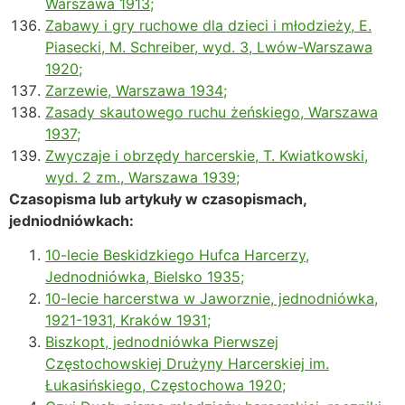
Warszawa 1913;
Zabawy i gry ruchowe dla dzieci i młodzieży, E.
Piasecki, M. Schreiber, wyd. 3, Lwów-Warszawa
1920;
Zarzewie, Warszawa 1934;
Zasady skautowego ruchu żeńskiego, Warszawa
1937;
Zwyczaje i obrzędy harcerskie, T. Kwiatkowski,
wyd. 2 zm., Warszawa 1939;
Czasopisma lub artykuły w czasopismach,
jedniodniówkach:
10-lecie Beskidzkiego Hufca Harcerzy,
Jednodniówka, Bielsko 1935;
10-lecie harcerstwa w Jaworznie, jednodniówka,
1921-1931, Kraków 1931;
Biszkopt, jednodniówka Pierwszej
Częstochowskiej Drużyny Harcerskiej im.
Łukasińskiego, Częstochowa 1920;