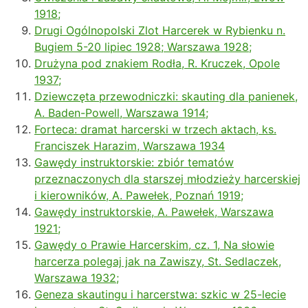
1918;
Drugi Ogólnopolski Zlot Harcerek w Rybienku n.
Bugiem 5-20 lipiec 1928; Warszawa 1928;
Drużyna pod znakiem Rodła, R. Kruczek, Opole
1937;
Dziewczęta przewodniczki: skauting dla panienek,
A. Baden-Powell, Warszawa 1914;
Forteca: dramat harcerski w trzech aktach, ks.
Franciszek Harazim, Warszawa 1934
Gawędy instruktorskie: zbiór tematów
przeznaczonych dla starszej młodzieży harcerskiej
i kierowników, A. Pawełek, Poznań 1919;
Gawędy instruktorskie, A. Pawełek, Warszawa
1921;
Gawędy o Prawie Harcerskim, cz. 1, Na słowie
harcerza polegaj jak na Zawiszy, St. Sedlaczek,
Warszawa 1932;
Geneza skautingu i harcerstwa: szkic w 25-lecie