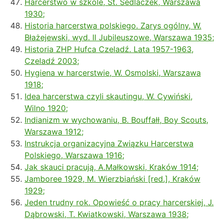
Harcerstwo w szkole, St. Sedlaczek, Warszawa
1930;
Historia harcerstwa polskiego. Zarys ogólny, W.
Błażejewski, wyd. II Jubileuszowe, Warszawa 1935;
Historia ZHP Hufca Czeladź. Lata 1957-1963,
Czeladź 2003;
Hygiena w harcerstwie, W. Osmolski, Warszawa
1918;
Idea harcerstwa czyli skautingu, W. Cywiński,
Wilno 1920;
Indianizm w wychowaniu, B. Bouffałł, Boy Scouts,
Warszawa 1912;
Instrukcja organizacyjna Związku Harcerstwa
Polskiego, Warszawa 1916;
Jak skauci pracują, A.Małkowski, Kraków 1914;
Jamboree 1929, M. Wierzbiański [red.], Kraków
1929;
Jeden trudny rok. Opowieść o pracy harcerskiej, J.
Dąbrowski, T. Kwiatkowski, Warszawa 1938;