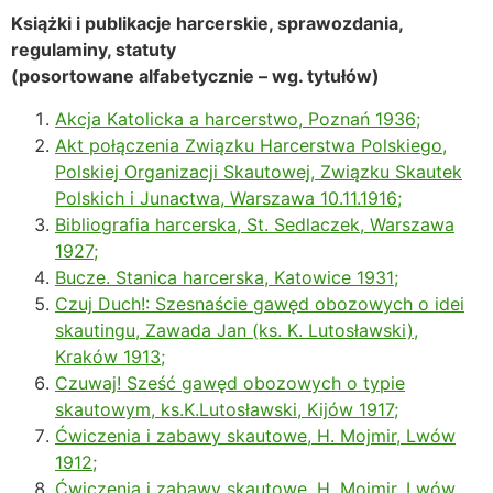
Książki i publikacje harcerskie, sprawozdania,
regulaminy, statuty
(posortowane alfabetycznie – wg. tytułów)
Akcja Katolicka a harcerstwo, Poznań 1936;
Akt połączenia Związku Harcerstwa Polskiego,
Polskiej Organizacji Skautowej, Związku Skautek
Polskich i Junactwa, Warszawa 10.11.1916;
Bibliografia harcerska, St. Sedlaczek, Warszawa
1927;
Bucze. Stanica harcerska, Katowice 1931;
Czuj Duch!: Szesnaście gawęd obozowych o idei
skautingu, Zawada Jan (ks. K. Lutosławski),
Kraków 1913;
Czuwaj! Sześć gawęd obozowych o typie
skautowym, ks.K.Lutosławski, Kijów 1917;
Ćwiczenia i zabawy skautowe, H. Mojmir, Lwów
1912;
Ćwiczenia i zabawy skautowe, H. Mojmir, Lwów