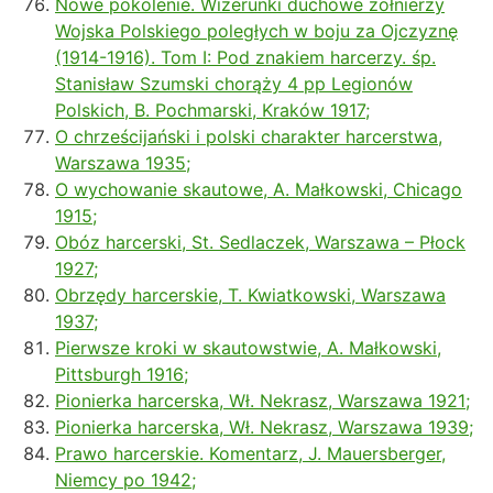
Nowe pokolenie. Wizerunki duchowe żołnierzy
Wojska Polskiego poległych w boju za Ojczyznę
(1914-1916). Tom I: Pod znakiem harcerzy. śp.
Stanisław Szumski chorąży 4 pp Legionów
Polskich, B. Pochmarski, Kraków 1917;
O chrześcijański i polski charakter harcerstwa,
Warszawa 1935;
O wychowanie skautowe, A. Małkowski, Chicago
1915;
Obóz harcerski, St. Sedlaczek, Warszawa – Płock
1927;
Obrzędy harcerskie, T. Kwiatkowski, Warszawa
1937;
Pierwsze kroki w skautowstwie, A. Małkowski,
Pittsburgh 1916;
Pionierka harcerska, Wł. Nekrasz, Warszawa 1921;
Pionierka harcerska, Wł. Nekrasz, Warszawa 1939;
Prawo harcerskie. Komentarz, J. Mauersberger,
Niemcy po 1942;