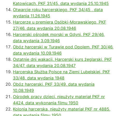
Katowicach, PKF 31/45, data wydania 25.10.1945
Otwarcie roku harcerskiego, PKF 34/45 , data
wydania 11.26.1945
Harcerze u premiera Osóbki-Morawskiego, PKF
27/46, data wydania 20.08.1946
Harcerski ośrodek morski w Gdyni, PKF 29/46,
data wydania 3.09.1946
Obóz harcerski w Turawie pod Opolem, PKF 30/46,
data wydania 10.09.1946
Ostatnie dni wakacji. Harcerski kurs żeglarski, PKF
34/47, data wydania 20.08.1947
Harcerska Służba Polsce na Ziemi Lubelskiej, PKF
33/48, data wydania 1948
Obóz harcerski, PKF 33/49, data wydania
10.08.1949
Ośrodek pracy dzieci, nieużyty materiał PKF nr
4424, data wykonania filmu 1950
Kolonia harcerska, nieużyty materiał PKF nr 4885,
data wydania filmu 1950