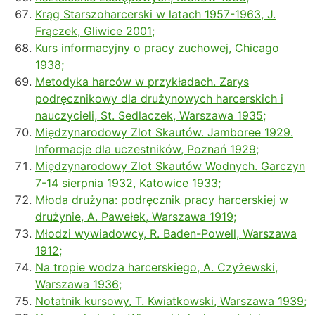
Krąg Starszoharcerski w latach 1957-1963, J.
Frączek, Gliwice 2001;
Kurs informacyjny o pracy zuchowej, Chicago
1938;
Metodyka harców w przykładach. Zarys
podręcznikowy dla drużynowych harcerskich i
nauczycieli, St. Sedlaczek, Warszawa 1935;
Międzynarodowy Zlot Skautów. Jamboree 1929.
Informacje dla uczestników, Poznań 1929;
Międzynarodowy Zlot Skautów Wodnych. Garczyn
7-14 sierpnia 1932, Katowice 1933;
Młoda drużyna: podręcznik pracy harcerskiej w
drużynie,
A. Pawełek,
Warszawa 1919;
Młodzi wywiadowcy, R. Baden-Powell, Warszawa
1912;
Na tropie wodza harcerskiego, A. Czyżewski,
Warszawa 1936;
Notatnik kursowy, T. Kwiatkowski, Warszawa 1939;