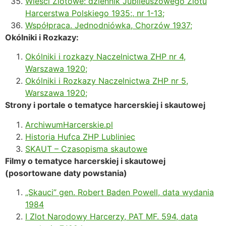
Wieści Zlotowe: dziennik Jubileuszowego Zlotu
Harcerstwa Polskiego 1935;, nr 1-13;
Współpraca. Jednodniówka, Chorzów 1937;
Okólniki i Rozkazy:
Okólniki i rozkazy Naczelnictwa ZHP nr 4,
Warszawa 1920;
Okólniki i Rozkazy Naczelnictwa ZHP nr 5,
Warszawa 1920;
Strony i portale o tematyce harcerskiej i skautowej
ArchiwumHarcerskie.pl
Historia Hufca ZHP Lubliniec
SKAUT – Czasopisma skautowe
Filmy o tematyce harcerskiej i skautowej
(posortowane daty powstania)
„Skauci” gen. Robert Baden Powell, data wydania
1984
I Zlot Narodowy Harcerzy, PAT MF. 594, data