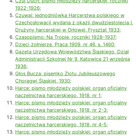
Czuj Duch: pismo młodzieży harcerskiej, roczniki
1922-1926;
Czuwaj: jednodniówka Harcerstwa polskiego w
Czechosłowacji wydana z okazji dwudziestolecia I.
Drużyny harcerskiej w Orłowej, Frysztat 1933;
Czasopismo: Na Tropie, roczniki 1928-1937;
Dzieci żołnierze, Praca 1909, nr 46, s. 1460;
Gazeta Urzędowa Województwa Śląskiego, Dział
Administracji Szkolnej Nr 9, Katowice 21 września
1936;
Głos Bucza: pisemko Zlotu Jubileuszowego
Chorągwi Śląskiej, 1930;
Harce: pismo młodzieży polskiej: organ oficjalny
naczelnictwa harcerskiego, 1918, nr 1;
Harce: pismo młodzieży polskiej: organ oficjalny
naczelnictwa harcerskiego, 1918, nr 2-3;
Harce: pismo młodzieży polskiej: organ oficjalny
naczelnictwa harcerskiego, 1918, nr 4-5;
Harce: pismo młodzieży polskiej: organ oficjalny