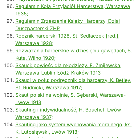
Regulamin Koła Przyjaciół Harcerstwa, Warszawa
1935;
Regulamin Zrzeszenia Księży Harcerzy, Dział
Duszpasterski ZHP
Rocznik harcerski 1928, St. Sedlaczek [red.],
Warszawa 1928;
Rozważania harcerskie w dziesięciu gawędach, S.
Kuta, Wilno 1920;
Skauci: powieść dla młodzieży, E. Żmijewska,
Warszawa-Lublin-Łódź-Kraków 1913
Skauci w polu: podręcznik dla harcerzy, K. Betley,
St. Rudnicki, Warszawa 1917;
Skaut polski na wojnie, S. Gębarski, Warszawa-
Lwów 1913;
Skauting i indywidualność, H. Bouchet, Lwów-
Warszawa 1937;
Skauting jako system wychowania moralnego, ks.
K. Lutosłąwski, Lwów 1913;