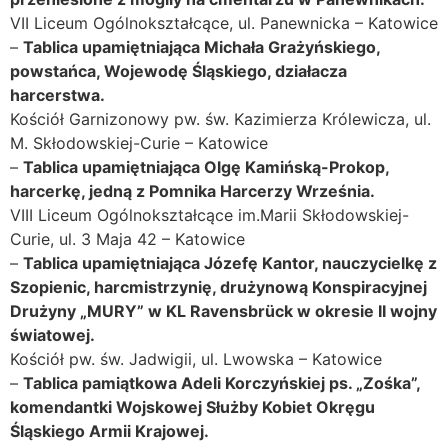
VII Liceum Ogólnokształcące, ul. Panewnicka – Katowice
–
Tablica upamiętniająca Michała Grażyńskiego,
powstańca, Wojewodę Śląskiego, działacza
harcerstwa.
Kościół Garnizonowy pw. św. Kazimierza Królewicza, ul.
M. Skłodowskiej-Curie – Katowice
–
Tablica upamiętniająca Olgę Kamińską-Prokop,
harcerkę, jedną z Pomnika Harcerzy Września.
VIII Liceum Ogólnokształcące im.Marii Skłodowskiej-
Curie, ul. 3 Maja 42 – Katowice
–
Tablica upamiętniająca Józefę Kantor, nauczycielkę z
Szopienic, harcmistrzynię, drużynową Konspiracyjnej
Drużyny „MURY” w KL Ravensbrück w okresie II wojny
światowej.
Kościół pw. św. Jadwigii, ul. Lwowska – Katowice
–
Tablica pamiątkowa Adeli Korczyńskiej ps. „Zośka”,
komendantki Wojskowej Służby Kobiet Okręgu
Śląskiego Armii Krajowej.