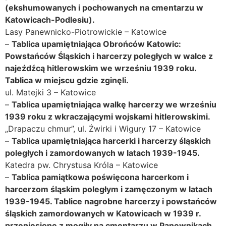
(ekshumowanych i pochowanych na cmentarzu w
Katowicach-Podlesiu).
Lasy Panewnicko-Piotrowickie – Katowice
–
Tablica upamiętniająca Obrońców Katowic:
Powstańców Śląskich i harcerzy poległych w walce z
najeźdźcą hitlerowskim we wrześniu 1939 roku.
Tablica w miejscu gdzie zginęli.
ul. Matejki 3 – Katowice
–
Tablica upamiętniająca walkę harcerzy we wrześniu
1939 roku z wkraczającymi wojskami hitlerowskimi.
„Drapaczu chmur”, ul. Żwirki i Wigury 17 – Katowice
–
Tablica upamiętniająca harcerki i harcerzy śląskich
poległych i zamordowanych w latach 1939-1945.
Katedra pw. Chrystusa Króla – Katowice
–
Tablica pamiątkowa poświęcona harcerkom i
harcerzom śląskim poległym i zamęczonym w latach
1939-1945. Tablice nagrobne harcerzy i powstańców
śląskich zamordowanych w Katowicach w 1939 r.
przeniesione z mogiły na cmentarzu w Panewnikach.