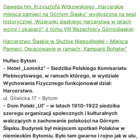
Gawęda hm. Krzysztofa Witkowskiego „Harcerskie
miejsca pamięci na Górnym Śląsku” wygłoszona na sesji
historycznej „Wizerunki śląskiego harcerstwa w latach
wojny i okupacji”, z tomu VIII Wszechnicy Górnośląskiej
Harcerstwo Śląskie w Służbie Niepodległej – Miejsca
Pamięci. Opracowanie w ramach „Kampanii Bohater”
Hufiec Bytom
–
Hotel „Lomnitz” – Siedziba Polskiego Komisariatu
Plebiscytowego, w ramach którego, w wydziale
Wychowania Fizycznego funkcjonował dział:
Harcerstwo.
ul. Gliwicka 17 – Bytom
–
Dom Polski „Ul” – w latach 1910-1922 siedziba
szeregu organizacji społecznych i kulturalnych
walczących o zachowanie polskości na Górnym
Śląsku. Budynek był miejscem spotkań Polaków w
niemieckim Bytomiu. Było tam gwarno i rojno jak w ulu,