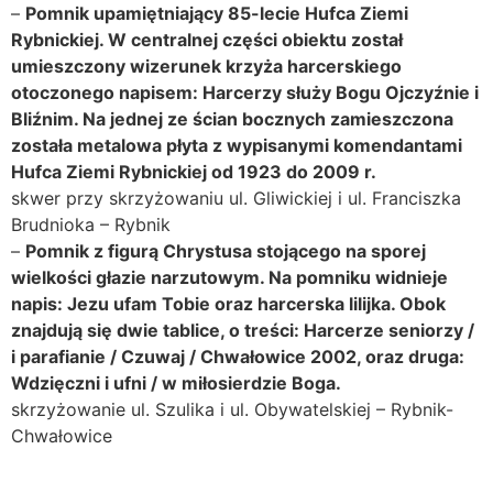
–
Pomnik upamiętniający 85-lecie Hufca Ziemi
Rybnickiej. W centralnej części obiektu został
umieszczony wizerunek krzyża harcerskiego
otoczonego napisem: Harcerzy służy Bogu Ojczyźnie i
Bliźnim. Na jednej ze ścian bocznych zamieszczona
została metalowa płyta z wypisanymi komendantami
Hufca Ziemi Rybnickiej od 1923 do 2009 r.
skwer przy skrzyżowaniu ul. Gliwickiej i ul. Franciszka
Brudnioka – Rybnik
–
Pomnik z figurą Chrystusa stojącego na sporej
wielkości głazie narzutowym. Na pomniku widnieje
napis: Jezu ufam Tobie oraz harcerska lilijka. Obok
znajdują się dwie tablice, o treści: Harcerze seniorzy /
i parafianie / Czuwaj / Chwałowice 2002, oraz druga:
Wdzięczni i ufni / w miłosierdzie Boga.
skrzyżowanie ul. Szulika i ul. Obywatelskiej – Rybnik-
Chwałowice