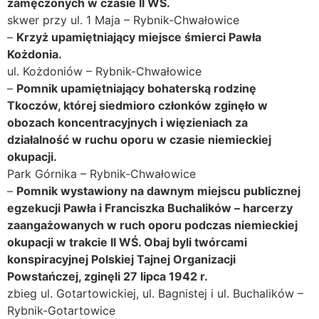
zamęczonych w czasie II WŚ.
skwer przy ul. 1 Maja – Rybnik-Chwałowice
–
Krzyż upamiętniający miejsce śmierci Pawła
Kożdonia.
ul. Kożdoniów – Rybnik-Chwałowice
–
Pomnik upamiętniający bohaterską rodzinę
Tkoczów, której siedmioro członków zginęło w
obozach koncentracyjnych i więzieniach za
działalność w ruchu oporu w czasie niemieckiej
okupacji.
Park Górnika – Rybnik-Chwałowice
–
Pomnik wystawiony na dawnym miejscu publicznej
egzekucji Pawła i Franciszka Buchalików – harcerzy
zaangażowanych w ruch oporu podczas niemieckiej
okupacji w trakcie II WŚ. Obaj byli twórcami
konspiracyjnej Polskiej Tajnej Organizacji
Powstańczej, zginęli 27 lipca 1942 r.
zbieg ul. Gotartowickiej, ul. Bagnistej i ul. Buchalików –
Rybnik-Gotartowice