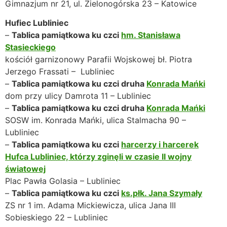
Gimnazjum nr 21, ul. Zielonogórska 23 – Katowice
Hufiec Lubliniec
–
Tablica pamiątkowa ku czci
hm. Stanisława
Stasieckiego
kościół garnizonowy Parafii Wojskowej bł. Piotra
Jerzego Frassati – Lubliniec
–
Tablica pamiątkowa ku czci druha
Konrada Mańki
dom przy ulicy Damrota 11 – Lubliniec
–
Tablica pamiątkowa ku czci druha
Konrada Mańki
SOSW im. Konrada Mańki, ulica Stalmacha 90 –
Lubliniec
–
Tablica pamiątkowa ku czci
harcerzy i harcerek
Hufca Lubliniec, którzy zginęli w czasie II wojny
światowej
Plac Pawła Golasia – Lubliniec
–
Tablica pamiątkowa ku czci
ks.płk. Jana Szymały
ZS nr 1 im. Adama Mickiewicza, ulica Jana III
Sobieskiego 22 – Lubliniec