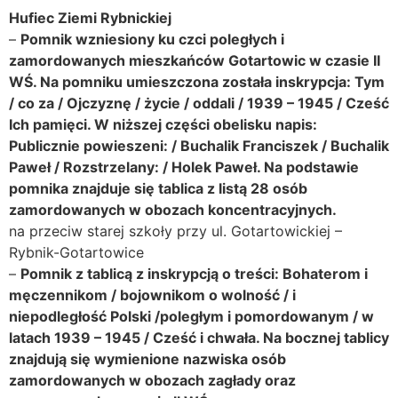
Hufiec Ziemi Rybnickiej
–
Pomnik wzniesiony ku czci poległych i
zamordowanych mieszkańców Gotartowic w czasie II
WŚ. Na pomniku umieszczona została inskrypcja: Tym
/ co za / Ojczyznę / życie / oddali / 1939 – 1945 / Cześć
Ich pamięci. W niższej części obelisku napis:
Publicznie powieszeni: / Buchalik Franciszek / Buchalik
Paweł / Rozstrzelany: / Holek Paweł. Na podstawie
pomnika znajduje się tablica z listą 28 osób
zamordowanych w obozach koncentracyjnych.
na przeciw starej szkoły przy ul. Gotartowickiej –
Rybnik-Gotartowice
–
Pomnik z tablicą z inskrypcją o treści: Bohaterom i
męczennikom / bojownikom o wolność / i
niepodległość Polski /poległym i pomordowanym / w
latach 1939 – 1945 / Cześć i chwała. Na bocznej tablicy
znajdują się wymienione nazwiska osób
zamordowanych w obozach zagłady oraz