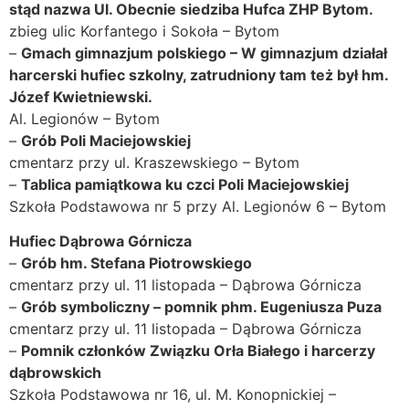
stąd nazwa Ul. Obecnie siedziba Hufca ZHP Bytom.
zbieg ulic Korfantego i Sokoła – Bytom
–
Gmach gimnazjum polskiego – W gimnazjum działał
harcerski hufiec szkolny, zatrudniony tam też był hm.
Józef Kwietniewski.
Al. Legionów – Bytom
–
Grób Poli Maciejowskiej
cmentarz przy ul. Kraszewskiego – Bytom
–
Tablica pamiątkowa ku czci Poli Maciejowskiej
Szkoła Podstawowa nr 5 przy Al. Legionów 6 – Bytom
Hufiec Dąbrowa Górnicza
–
Grób hm. Stefana Piotrowskiego
cmentarz przy ul. 11 listopada – Dąbrowa Górnicza
–
Grób symboliczny – pomnik phm. Eugeniusza Puza
cmentarz przy ul. 11 listopada – Dąbrowa Górnicza
–
Pomnik członków Związku Orła Białego i harcerzy
dąbrowskich
Szkoła Podstawowa nr 16, ul. M. Konopnickiej –