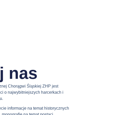
j nas
znej Chorągwi Śląskiej ZHP jest
i o najwybitniejszych harcerkach i
u.
ecie informacje na temat historycznych
 monografie na temat postaci