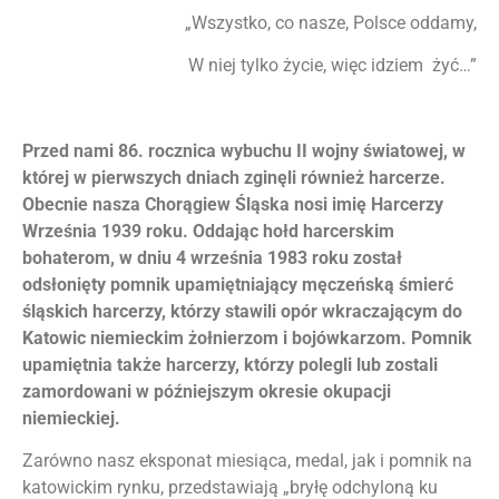
„Wszystko, co nasze, Polsce oddamy,
W niej tylko życie, więc idziem żyć…”
Przed nami 86. rocznica wybuchu II wojny światowej, w
której w pierwszych dniach zginęli również harcerze.
Obecnie nasza Chorągiew Śląska nosi imię Harcerzy
Września 1939 roku. Oddając hołd harcerskim
bohaterom, w dniu 4 września 1983 roku został
odsłonięty pomnik upamiętniający męczeńską śmierć
śląskich harcerzy, którzy stawili opór wkraczającym do
Katowic niemieckim żołnierzom i bojówkarzom. Pomnik
upamiętnia także harcerzy, którzy polegli lub zostali
zamordowani w późniejszym okresie okupacji
niemieckiej.
Zarówno nasz eksponat miesiąca, medal, jak i pomnik na
katowickim rynku, przedstawiają „bryłę odchyloną ku