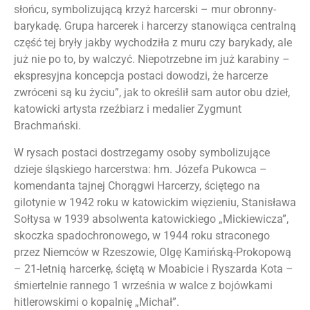
słońcu, symbolizującą krzyż harcerski – mur obronny-
barykadę. Grupa harcerek i harcerzy stanowiąca centralną
część tej bryły jakby wychodziła z muru czy barykady, ale
już nie po to, by walczyć. Niepotrzebne im już karabiny –
ekspresyjna koncepcja postaci dowodzi, że harcerze
zwróceni są ku życiu”, jak to określił sam autor obu dzieł,
katowicki artysta rzeźbiarz i medalier Zygmunt
Brachmański.
W rysach postaci dostrzegamy osoby symbolizujące
dzieje śląskiego harcerstwa: hm. Józefa Pukowca –
komendanta tajnej Chorągwi Harcerzy, ściętego na
gilotynie w 1942 roku w katowickim więzieniu, Stanisława
Sołtysa w 1939 absolwenta katowickiego „Mickiewicza”,
skoczka spadochronowego, w 1944 roku straconego
przez Niemców w Rzeszowie, Olgę Kamińską-Prokopową
– 21-letnią harcerkę, ściętą w Moabicie i Ryszarda Kota –
śmiertelnie rannego 1 września w walce z bojówkami
hitlerowskimi o kopalnię „Michał”.