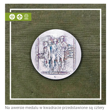
Na awersie medalu w kwadracie przedstawione są cztery