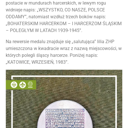
postacie w mundurach harcerskich, w lewym rogu
widnieje napis: „WSZYSTKO, CO NASZE, POLSCE
ODDAMY”, natomiast wzdłuż trzech boków napis:
„BOHATERSKIM HARCERKOM – I HARCERZOM ŚLĄSKIM
– POLEGŁYM W LATACH 1939-1945”.
Na rewersie medalu znajduje się „salutująca” lilia ZHP
umieszczona w kwadracie wraz z nazwą miejscowości, w
których polegli śląscy harcerze. Poniżej napis:
„KATOWICE, WRZESIEŃ, 1983”.