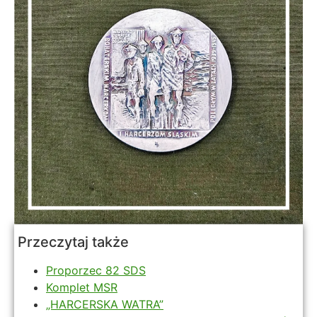
Przeczytaj także
Proporzec 82 SDS
Komplet MSR
„HARCERSKA WATRA”