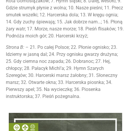
Rota Górnoślązaków; 7. Hymn śląski; 8. Dalej, wesoło; 9.
Gdzie strumyk płynie z wolna; 10. Nasze pieśni; 11. Precz
smutek wszelki; 12. Harcerska dola; 13. W kręgu ognia;
14. Gdy zuchy śpiewają; 15. Jak dobrze nam…; 16. Płoną
żary watr; 17. Morze, nasze morze; 18. Pieśń flisaków; 19.
Podnóża moich gór; 20. Harcerski krzyż;
Strona B:
– 21. Po całej Polsce; 22. Płonie ognisko; 23.
Idziemy w jasną dal; 24. Przy ognisku gwarzy drużyna;
25. Gdy ciemna noc zapada; 26. Dobranoc; 27. Hej,
chłopcy; 28. Pałacyk Michl’a; 29. Hymn Szarych
Szeregów; 30. Harcerski marsz żałobny; 31. Słoneczny
marsz; 32. Otwarte okna; 33. Harcerska piosnka; 34.
Pierwszy apel; 35. Na wycieczkę; 36. Piosenka
instruktorska; 37. Pieśń pożegnalna.