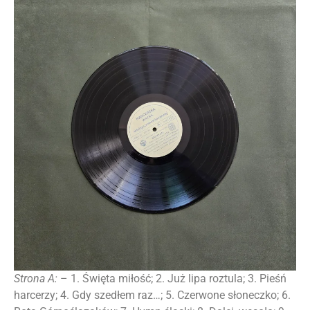
Strona A:
– 1. Święta miłość; 2. Już lipa roztula; 3. Pieśń
harcerzy; 4. Gdy szedłem raz…; 5. Czerwone słoneczko; 6.