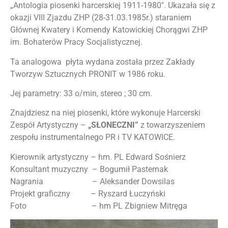
„Antologia piosenki harcerskiej 1911-1980″. Ukazała się z
okazji VIII Zjazdu ZHP (28-31.03.1985r.) staraniem
Głównej Kwatery i Komendy Katowickiej Chorągwi ZHP
im. Bohaterów Pracy Socjalistycznej.
Ta analogowa płyta wydana została przez Zakłady
Tworzyw Sztucznych PRONIT w 1986 roku.
Jej parametry: 33 o/min, stereo ; 30 cm.
Znajdziesz na niej piosenki, które wykonuje Harcerski
Zespół Artystyczny –
„SŁONECZNI”
z towarzyszeniem
zespołu instrumentalnego PR i TV KATOWICE.
Kierownik artystyczny – hm. PL Edward Sośnierz
Konsultant muzyczny – Bogumił Pasternak
Nagrania – Aleksander Dowsilas
Projekt graficzny – Ryszard Łuczyński
Foto – hm PL Zbigniew Mitręga