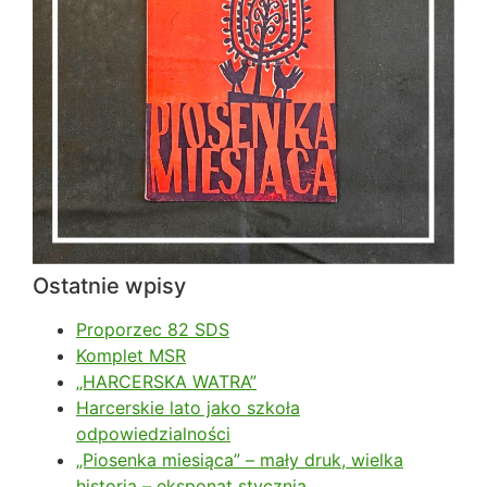
Ostatnie wpisy
Proporzec 82 SDS
Komplet MSR
„HARCERSKA WATRA”
Harcerskie lato jako szkoła
odpowiedzialności
„Piosenka miesiąca” – mały druk, wielka
historia – eksponat stycznia